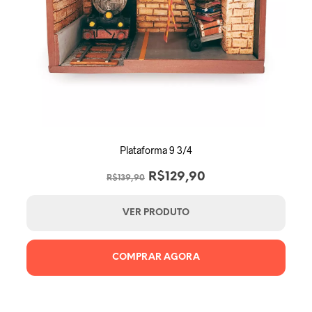
Plataforma 9 3/4
O
O
R$
129,90
R$
139,90
preço
preço
original
atual
VER PRODUTO
era:
é:
R$139,90.
R$129,90.
COMPRAR AGORA