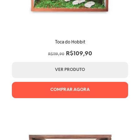
Toca do Hobbit
O
O
R$
109,90
R$
119,90
preço
preço
original
atual
VER PRODUTO
era:
é:
R$119,90.
R$109,90.
COMPRAR AGORA
Este
produto
tem
várias