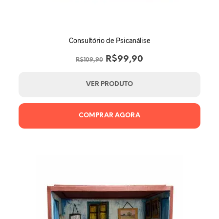
Consultório de Psicanálise
O
O
R$
99,90
R$
109,90
preço
preço
original
atual
VER PRODUTO
era:
é:
R$109,90.
R$99,90.
COMPRAR AGORA