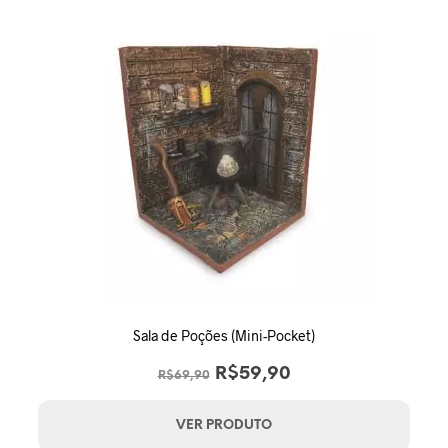
Sala de Poções (Mini-Pocket)
O
O
R$
59,90
R$
69,90
preço
preço
original
atual
VER PRODUTO