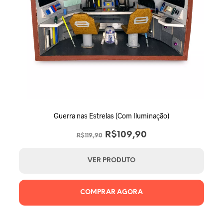
Guerra nas Estrelas (Com Iluminação)
O
O
R$
109,90
R$
119,90
preço
preço
original
atual
VER PRODUTO
era:
é:
R$119,90.
R$109,90.
COMPRAR AGORA