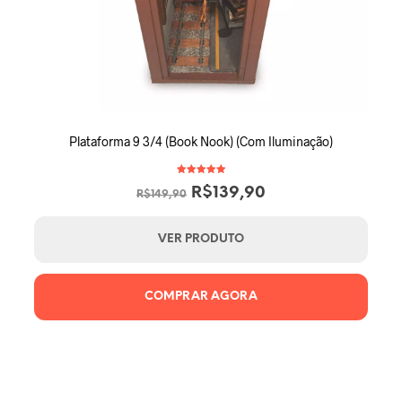
Plataforma 9 3/4 (Book Nook) (Com Iluminação)
Avaliação
O
O
R$
139,90
5.00
R$
149,90
de 5
preço
preço
original
atual
VER PRODUTO
era:
é:
R$149,90.
R$139,90.
COMPRAR AGORA