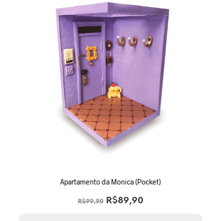
Apartamento da Monica (Pocket)
O
O
R$
89,90
R$
99,90
preço
preço