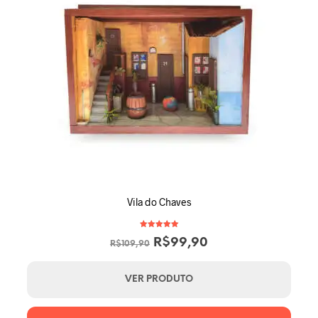
Vila do Chaves
Avaliação
O
O
R$
99,90
5.00
R$
109,90
de 5
preço
preço
original
atual
VER PRODUTO
era:
é: