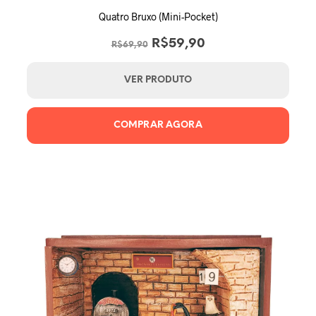
Quatro Bruxo (Mini-Pocket)
O
O
R$
59,90
R$
69,90
preço
preço
original
atual
VER PRODUTO
era:
é:
R$69,90.
R$59,90.
COMPRAR AGORA