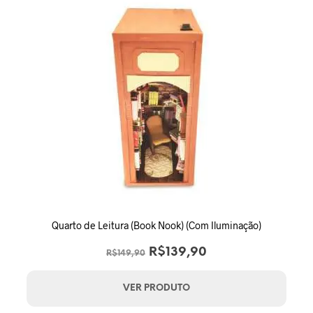
Quarto de Leitura (Book Nook) (Com Iluminação)
O
O
R$
139,90
R$
149,90
preço
preço
original
atual
VER PRODUTO
era:
é: