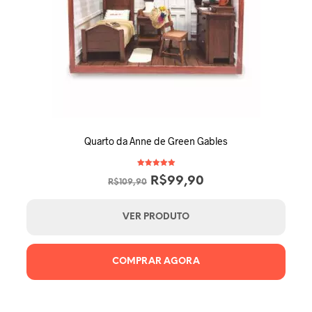
Quarto da Anne de Green Gables
Avaliação
O
O
R$
99,90
5.00
R$
109,90
de 5
preço
preço
original
atual
VER PRODUTO
era:
é:
R$109,90.
R$99,90.
COMPRAR AGORA