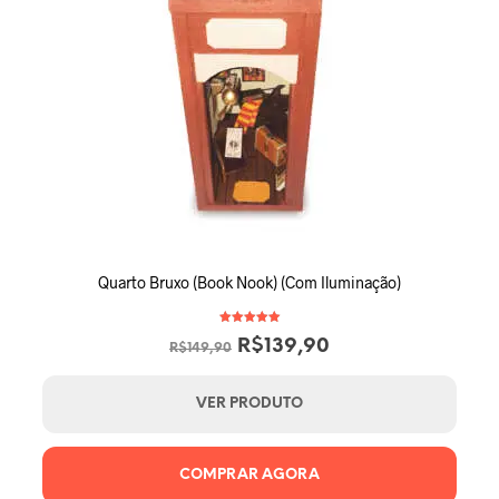
Quarto Bruxo (Book Nook) (Com Iluminação)
Avaliação
O
O
R$
139,90
5.00
R$
149,90
de 5
preço
preço
original
atual
VER PRODUTO
era:
é:
R$149,90.
R$139,90.
COMPRAR AGORA