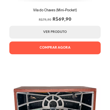
Vila do Chaves (Mini-Pocket)
O
O
R$
69,90
R$
79,90
preço
preço
original
atual
VER PRODUTO
era:
é:
R$79,90.
R$69,90.
COMPRAR AGORA