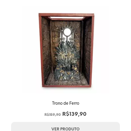
Trono de Ferro
O
O
R$
139,90
R$
159,90
preço
preço
original
atual
VER PRODUTO