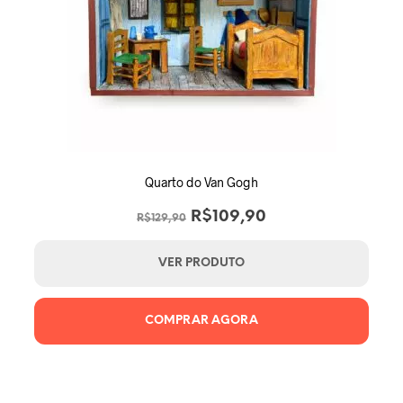
Quarto do Van Gogh
O
O
R$
109,90
R$
129,90
preço
preço
original
atual
VER PRODUTO
era:
é:
R$129,90.
R$109,90.
COMPRAR AGORA