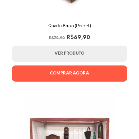
Quarto Bruxo (Pocket)
O
O
R$
69,90
R$
79,90
preço
preço
original
atual
VER PRODUTO
era:
é:
R$79,90.
R$69,90.
COMPRAR AGORA