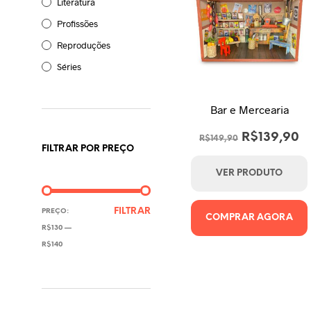
Literatura
Profissões
Reproduções
Séries
Bar e Mercearia
O
O
R$
139,90
R$
149,90
FILTRAR POR PREÇO
preço
p
original
a
VER PRODUTO
era:
é:
PREÇO
PREÇO
R$149,90.
R
FILTRAR
PREÇO:
COMPRAR AGORA
MÍNIMO
MÁXIMO
R$130
—
R$140