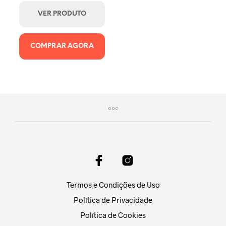
preço
preço
original
atual
VER PRODUTO
era:
é:
R$109,90.
R$99,90.
COMPRAR AGORA
Termos e Condições de Uso
Política de Privacidade
Política de Cookies