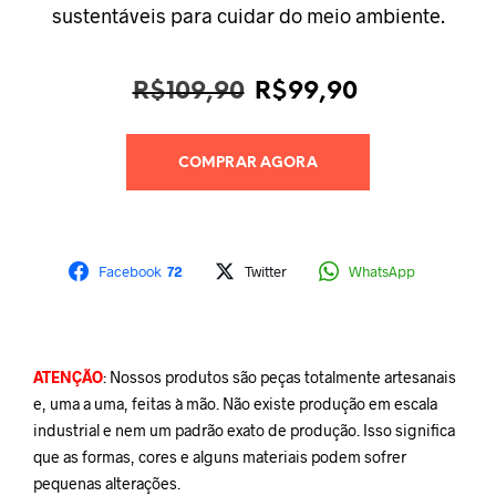
sustentáveis para cuidar do meio ambiente.
O
O
R$
109,90
R$
99,90
preço
preço
original
atual
era:
é:
COMPRAR AGORA
R$109,90.
R$99,90.
Facebook
72
Twitter
WhatsApp
ATENÇÃO
: Nossos produtos são peças totalmente artesanais
e, uma a uma, feitas à mão. Não existe produção em escala
industrial e nem um padrão exato de produção. Isso significa
que as formas, cores e alguns materiais podem sofrer
pequenas alterações.