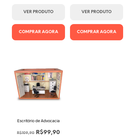
preço
preço
preço
preço
original
atual
original
atual
VER PRODUTO
VER PRODUTO
era:
é:
era:
é:
R$109,90.
R$99,90.
R$109,90.
R$99,9
COMPRAR AGORA
COMPRAR AGORA
Escritório de Advocacia
O
O
R$
99,90
R$
109,90