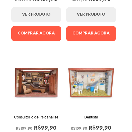
preço
preço
preço
preço
original
atual
original
atual
VER PRODUTO
VER PRODUTO
era:
é:
era:
é:
R$149,90.
R$139,90.
R$99,90.
R$89,90
COMPRAR AGORA
COMPRAR AGORA
Consultório de Psicanálise
Dentista
O
O
O
O
R$
99,90
R$
99,90
R$
109,90
R$
109,90