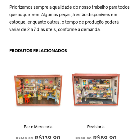
Priorizamos sempre a qualidade do nosso trabalho para todos
que adquirirem. Algumas peças já estão disponíveis em
estoque, enquanto outras, o tempo de produção poderá
variar de 2 a 7 dias úteis, conforme a demanda.
PRODUTOS RELACIONADOS
Bar e Mercearia
Revistaria
O
O
O
O
R$
139,90
R$
89,90
R$
149,90
R$
99,90