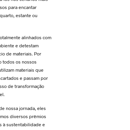
O
sos para encantar
D
quarto, estante ou
U
!
T
O
N
totalmente alinhados com
O
mbiente e detestam
C
io de materiais. Por
A
o todos os nossos
R
R
utilizam materiais que
I
scartados e passam por
N
sso de transformação
H
O
el.
.
de nossa jornada, eles
amos diversos prêmios
 à sustentabilidade e