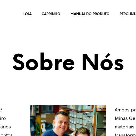
LOJA
CARRINHO
MANUAL DO PRODUTO
PERGUNT
Sobre Nós
é
Ambos pa
iro
Minas Ger
ários
materiais
pontos
transform