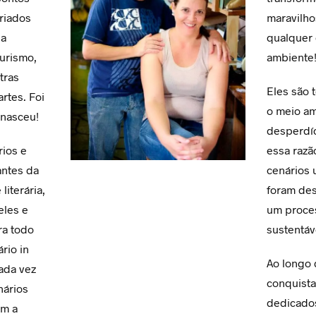
ariados
maravilho
 a
qualquer 
urismo,
ambiente
tras
Eles são 
rtes. Foi
o meio a
 nasceu!
desperdíc
rios e
essa razã
antes da
cenários 
literária,
foram de
eles e
um proce
ra todo
sustentáv
rio in
Ao longo 
ada vez
conquist
nários
dedicados
om a