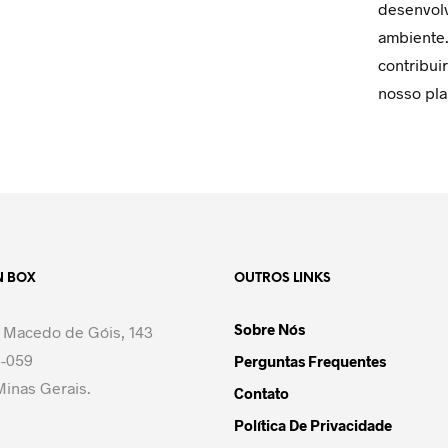
desenvol
ambiente.
contribui
nosso pla
N BOX
OUTROS LINKS
Sobre Nós
 Macedo de Góis, 143
-059
Perguntas Frequentes
inas Gerais.
Contato
Política De Privacidade