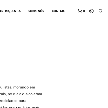
0
AS FREQUENTES
SOBRE NÓS
CONTATO
N
E
N
H
ulistas, morando em
U
ais, no dia a dia coletam
M
 reciclados para
P
R
á-los nos cenários mais