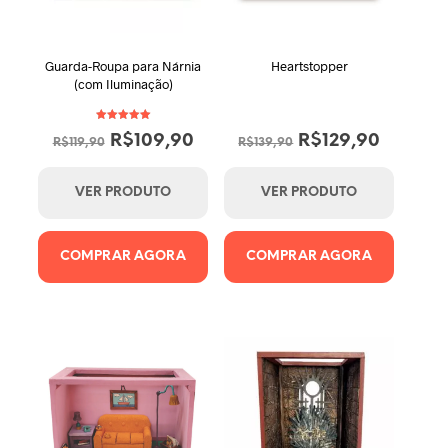
Guarda-Roupa para Nárnia
Heartstopper
(com Iluminação)
Avaliação
O
O
O
O
R$
109,90
R$
129,90
5.00
R$
119,90
R$
139,90
de 5
preço
preço
preço
preço
original
atual
original
atual
VER PRODUTO
VER PRODUTO
era:
é:
era:
é:
R$119,90.
R$109,90.
R$139,90.
R$129,9
COMPRAR AGORA
COMPRAR AGORA