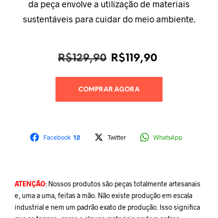
da peça envolve a utilização de materiais
sustentáveis para cuidar do meio ambiente.
O
O
R$
129,90
R$
119,90
preço
preço
original
atual
era:
é:
COMPRAR AGORA
R$129,90.
R$119,90.
Facebook
12
Twitter
WhatsApp
ATENÇÃO
: Nossos produtos são peças totalmente artesanais
e, uma a uma, feitas à mão. Não existe produção em escala
industrial e nem um padrão exato de produção. Isso significa