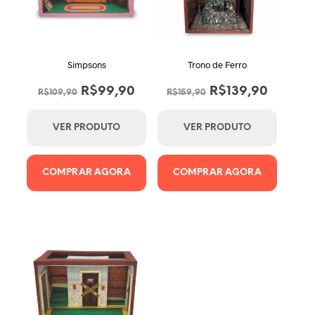
Simpsons
Trono de Ferro
O
O
O
O
R$
99,90
R$
139,90
R$
109,90
R$
159,90
preço
preço
preço
preço
original
atual
original
atual
VER PRODUTO
VER PRODUTO
era:
é:
era:
é:
R$109,90.
R$99,90.
R$159,90.
R$139,
COMPRAR AGORA
COMPRAR AGORA