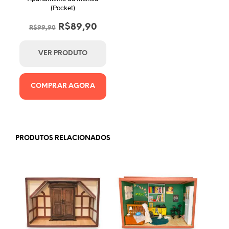
(Pocket)
O
O
R$
89,90
R$
99,90
preço
preço
original
atual
VER PRODUTO
era:
é:
R$99,90.
R$89,90.
COMPRAR AGORA
PRODUTOS RELACIONADOS