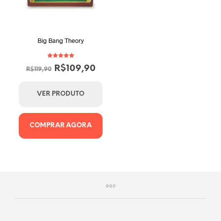
Big Bang Theory
Avaliação
O
O
R$
109,90
5.00
R$
119,90
de 5
preço
preço
original
atual
VER PRODUTO
era:
é:
R$119,90.
R$109,90.
COMPRAR AGORA